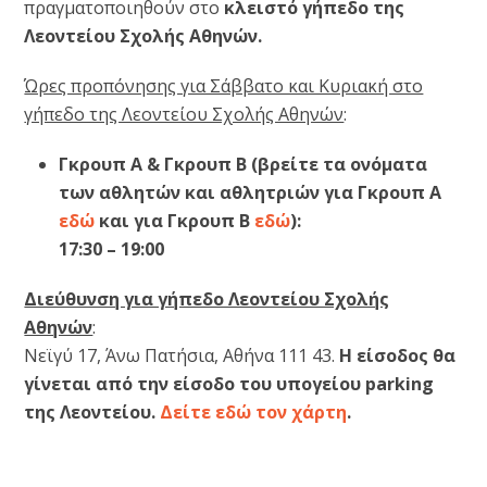
πραγματοποιηθούν στο
κλειστό γήπεδο της
Λεοντείου Σχολής Αθηνών.
Ώρες προπόνησης για Σάββατο και Κυριακή στο
γήπεδο της Λεοντείου Σχολής Αθηνών
:
Γκρουπ Α & Γκρουπ Β
(βρείτε τα ονόματα
των αθλητών και αθλητριών για Γκρουπ Α
εδώ
και για Γκρουπ Β
εδώ
):
17:30 – 19:00
Διεύθυνση για γήπεδο Λεοντείου Σχολής
Αθηνών
:
Νεϊγύ 17, Άνω Πατήσια, Αθήνα 111 43.
Η είσοδος θα
γίνεται από την είσοδο του υπογείου parking
της Λεοντείου.
Δείτε εδώ τον χάρτη
.