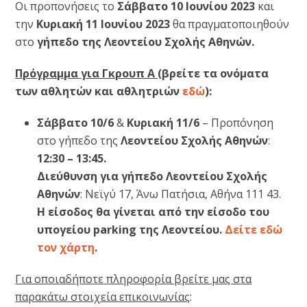
Οι προπονήσεις το
Σάββατο 10 Ιουνίου 2023
και
την
Κυριακή 11 Ιουνίου 2023
θα πραγματοποιηθούν
στο
γήπεδο της Λεοντείου Σχολής Αθηνών.
Πρόγραμμα για Γκρουπ A
(βρείτε τα ονόματα
των αθλητών και αθλητριών
εδώ
):
Σάββατο 10/6
&
Κυριακή 11/6
– Προπόνηση
στο γήπεδο της
Λεοντείου Σχολής Αθηνών
:
12:30 – 13:45.
Διεύθυνση για γήπεδο Λεοντείου Σχολής
Αθηνών
: Νεϊγύ 17, Άνω Πατήσια, Αθήνα 111 43.
Η είσοδος θα γίνεται από την είσοδο του
υπογείου parking της Λεοντείου.
Δείτε εδώ
τον χάρτη
.
Για οποιαδήποτε πληροφορία βρείτε μας στα
παρακάτω στοιχεία επικοινωνίας
: