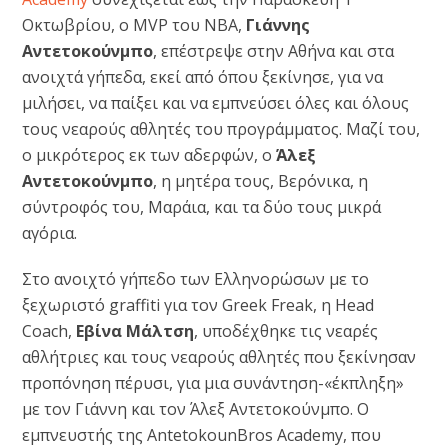
Οκτωβρίου, ο MVP του NBA,
Γιάννης
Αντετοκούνμπο
, επέστρεψε στην Αθήνα και στα
ανοιχτά γήπεδα, εκεί από όπου ξεκίνησε, για να
μιλήσει, να παίξει και να εμπνεύσει όλες και όλους
τους νεαρούς αθλητές του προγράμματος. Μαζί του,
ο μικρότερος εκ των αδερφών, ο
Άλεξ
Αντετοκούνμπο
, η μητέρα τους, Βερόνικα, η
σύντροφός του, Μαράια, και τα δύο τους μικρά
αγόρια.
Στο ανοιχτό γήπεδο των Ελληνορώσων με το
ξεχωριστό graffiti για τον Greek Freak, η Head
Coach,
Εβίνα Μάλτση
, υποδέχθηκε τις νεαρές
αθλήτριες και τους νεαρούς αθλητές που ξεκίνησαν
προπόνηση πέρυσι, για μια συνάντηση-«έκπληξη»
με τον Γιάννη και τον Άλεξ Αντετοκούνμπο. Ο
εμπνευστής της AntetokounBros Academy, που