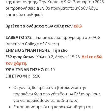
της προπόνησης
.
Την Κυριακή 9 Φεβρουαρίου 2025
οι προπονήσεις
ΔΕΝ
θα πραγματοποιηθούν λόγω
καιρικών συνθηκών
Bρείτε τα ονόματα των αθλητών
εδώ
:
ΣΑΒΒΑΤΟ 8/2
– Εκπαιδευτικό πρόγραμμα στο ACG
(American College of Greece)
ΣΗΜΕΙΟ ΣΥΝΑΝΤΗΣΗΣ
:
Γήπεδο
Ελληνορώσων.
Χαλεπά 2, Αθήνα 115 25.
Δείτε εδώ
τον χάρτη
.
ΏΡΑ ΣΥΝΑΝΤΗΣΗΣ:
09:10
ΕΠΙΣΤΡΟΦΗ:
15:30
Οι γονείς θα πρέπει να βρίσκονται την
παραπάνω ώρα στο γήπεδο των Ελληνορώσων
για να παραλάβουν τα παιδιά τους.
Επισημαίνουμε ότι η παρακολούθηση του