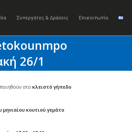
Νέα
Συνεργάτες & Δράσεις
Επικοινωνία
etokounmpo
ακή 26/1
οποιηθούν στο
κλειστό γήπεδο
υ μηνιαίου κουτιού γεμάτο