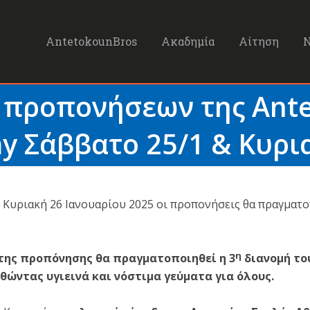
AntetokounBros
Ακαδημία
Αίτηση
 προπονήσεων της Ant
 Σάββατο 25/1 & Κυρι
ν Κυριακή 26 Ιανουαρίου 2025 οι προπονήσεις θα πραγματ
η
 της προπόνησης θα πραγματοποιηθεί η 3
διανομή το
θώντας υγιεινά και νόστιμα γεύματα για όλους.