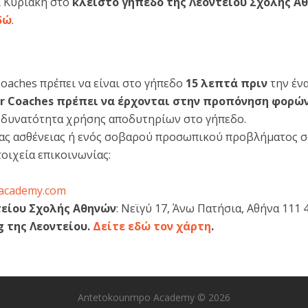
ι Κυριακή στο
κλειστό γήπεδο της Λεοντείου Σχολής Αθην
δώ
.
 Coaches πρέπει να είναι στο γήπεδο
15 λεπτά πριν
την έν
ior Coaches πρέπει να έρχονται στην προπόνηση φορώ
 δυνατότητα χρήσης αποδυτηρίων στο γήπεδο.
ίας ασθένειας ή ενός σοβαρού προσωπικού προβλήματος σ
οιχεία επικοινωνίας:
academy.com
τείου Σχολής Αθηνών
: Νεϊγύ 17, Άνω Πατήσια, Αθήνα 111 
g της Λεοντείου.
Δείτε εδώ τον χάρτη
.
Antetokounmpo Academy © 2026