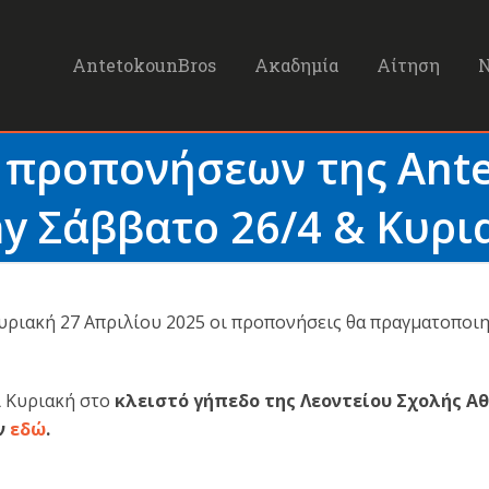
AntetokounBros
Ακαδημία
Αίτηση
 προπονήσεων της Ant
 Σάββατο 26/4 & Κυρι
Κυριακή 27 Απριλίου 2025 οι προπονήσεις θα πραγματοποι
ι Κυριακή στο
κλειστό γήπεδο της Λεοντείου Σχολής Α
ν
εδώ
.