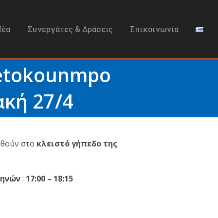
Νέα
Συνεργάτες & Δράσεις
Επικοινωνία
etokounmpo
ακή 27/4
ηθούν στο
κλειστό γήπεδο της
θηνών
:
17:00 – 18:15