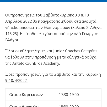
Oι προπονήσεις του Σαββατοκύριακου 9 & 10
Απριλίου 2022 θα πραγματοποιηθούν στα
ανοιχτά
γήπεδα μπάσκετ των Ελληνορώσων
(Χαλεπά 2, Αθήνα
115 25). Η είσοδος θα γίνεται από την οδό Γεωργίου
Βλάχου.
Όλοι οι αθλητές/τριες και Junior Coaches θα πρέπει
να έρθουν στην προπόνηση με τα αθλητικά ρούχα
της AntetokounBros Academy.
Ώρες προπονήσεων για το Σάββατο και την Κυριακή
9-10/4/2022:
Group
Κοριτσιών
17:30-19:00
Group
Αγοριών
18:30-20:00